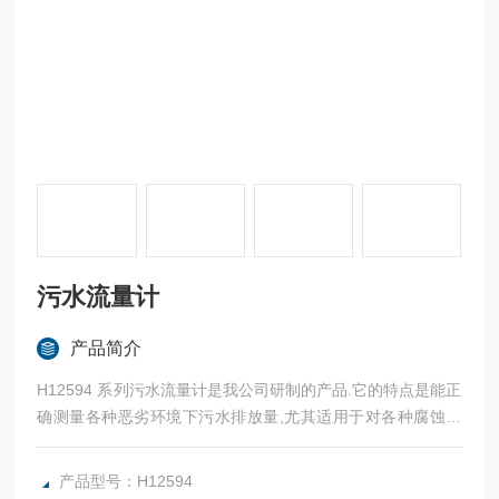
污水流量计
产品简介
H12594 系列污水流量计是我公司研制的产品.它的特点是能正
确测量各种恶劣环境下污水排放量,尤其适用于对各种腐蚀流
量的检测,其精度优于1%.对各种大小流量的测量都适用。与二
次仪表配套适用，达到对被测介质流量的远传、记录、报警。
产品型号：H12594
本仪表瞬时流量指示为4位数字LED,累计流量指示为8位数字L