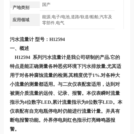
国产
产地类别
能源,电子/电池,道路/轨道/船舶,汽车及
应用领域
零部件,电气
污水流量计
型号：
H12594
一、概述
H12594
系列
污水流量计
是我公司研制的产品.它的
特点是能正确测量各种恶劣环境下污水排放量,尤其适
用于对各种腐蚀流量的检测,其精度优于1%.对各种大
小流量的测量都适用。与二次仪表配套适用，达到对
被测介质流量的远传、记录、报警。本仪表瞬时流量
指示为4位数字LED,累计流量指示为8位数字LED。本
仪表配有自充电瓶停电时仍能进行流量计量。并具有
断电报警功能。外界停电则红色指示灯亮蜂鸣器报
警。