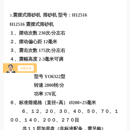
震摆式筛砂机 筛砂机 型号：
H12516
3.
H12516
震摆式筛砂机
１、摆动次数
230次/分左右
２、摆动偏心距
12毫米
３、震击次数
175次/分左右
４、震幅高度
2-3毫米可调
５、电动机
型号
YO6322型
转速
2800转/分
功率
370瓦
６、标准筛规格（直径×高） Ø200×25毫米
６、１２、２０、３０、４０、５０、７０、１
００、１４０、２００、２７０目
共１１层加底盘（非标准配备，需另购）