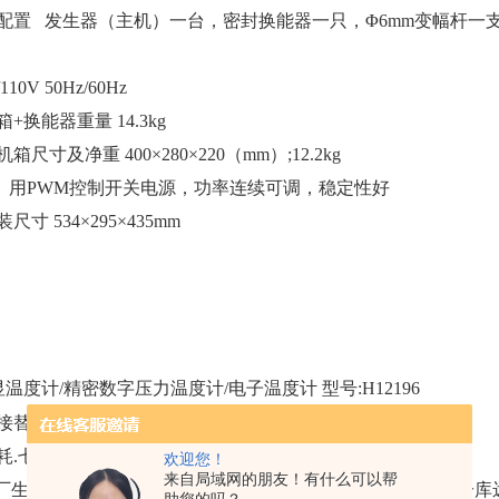
配置 发生器（主机）一台，密封换能器一只，Φ6mm变幅杆一
110V 50Hz/60Hz
+换能器重量 14.3kg
机箱尺寸及净重
400×280×220（mm）;12.2kg
 用PWM控制开关电源，功率连续可调，稳定性好
装尺寸
534×295×435mm
温度计/精密数字压力温度计/电子温度计 型号:H12196
接替换压力式温度计
耗.七号电池一节用一年.
欢迎您！
来自局域网的朋友！有什么可以帮
我厂生产各型数显温度计适用于生产过程远距离及各种仓库、冷