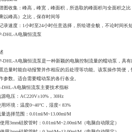
谱图收集：峰高，峰宽，峰面积，所选取的峰面积与全面积之比
乘以峰高）之比，保存时间等
记录速度：1小时至24小时任意选择，所绘谱全貌，不论时间长
P-DHL-A电脑恒流泵
概述
-DHL-A电脑恒流泵是一种新颖的电脑控制流量的蠕动泵，具
置总量时能自动报警并作相应的后处理等功能。该泵操作简便，
作参数。适合需要蠕动泵的各行各业。
 DP-DHL-A电脑恒流泵主要技术指标
 电源电压：AC220V±10%，30Hz
 使用环境：温度0~40°C，湿度< 83%
 流量选择范围：0.01ml/M~13.00ml/M
.1 使用3mm硅胶管时：0.01ml/M~2.00ml/M（电脑自动限定）
.2 使用3mm硅胶管时：0.3ml/M~13.00ml/M（电脑自动限定）