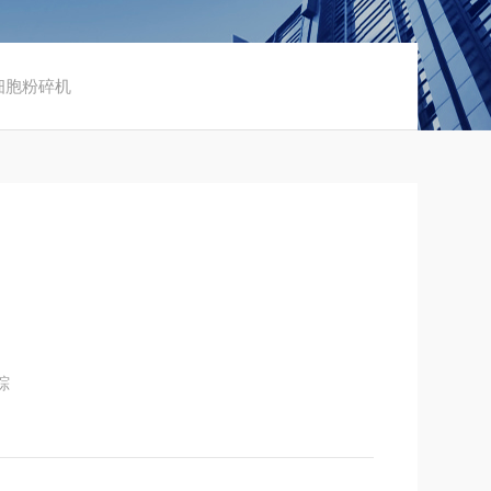
波细胞粉碎机
踪