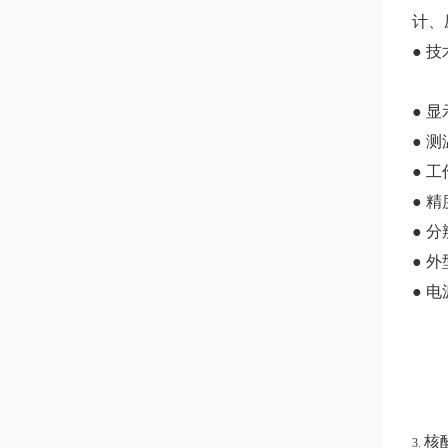
计、
● 
● 
● 测
● 
● 精
● 
● 外
● 电
核
3.