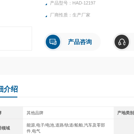
破碎容量 0.5-600ml
产品型号：HAD-12197
占空比 0.1-99.9%
厂商性质：生产厂家
随机变幅杆 Φ6
可选配变幅杆 Φ2、3、10、15 mm
存储数据 50组
温度报警 0-99 ℃
产品咨询
报警 超温、过载、时间
定时 0-999分钟
工作模式 间隙、连续
标准配置 发生器（主机
细介绍
牌
其他品牌
产地类
能源,电子/电池,道路/轨道/船舶,汽车及零部
用领域
件,电气