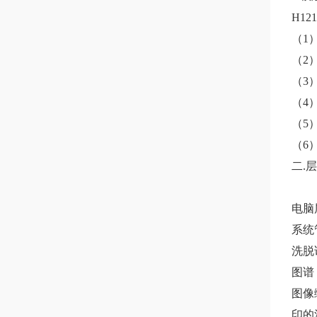
H1
（1
（2）
（3
（4
（5
（6
二.
电脑
系统
洗脱
图谱
图像
印的