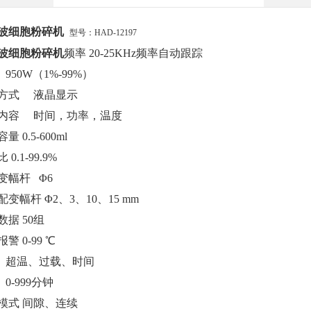
波细胞粉碎机
型号：HAD-
12197
波细胞粉碎机
频率
20-25KHz频率自动跟踪
950W（1%-99%）
方式 液晶显示
内容 时间，功率，温度
容量
0.5-600ml
比
0.1-99.9%
变幅杆 Φ6
配变幅杆
Φ2、3、10、15 mm
数据
50组
报警
0-99 ℃
超温、过载、时间
0-999分钟
模式
间隙、连续