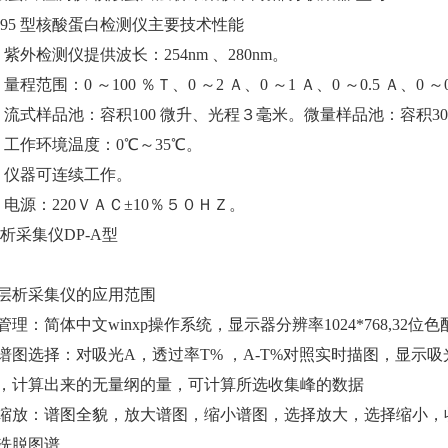
2195 型核酸蛋白检测仪主要技术性能
）紫外检测仪提供波长：254nm 、280nm。
量程范围：0 ～100 ％Ｔ、0 ～2 Ａ、0 ～1 Ａ、0 ～0.5 Ａ、0 ～0.
）流式样品池：容积100 微升、光程３毫米。微量样品池：容积30 
）工作环境温度：0℃～35℃。
）仪器可连续工作。
）电源：220ＶＡＣ±10％５０ＨＺ。
层析采集仪DP-A型
层析采集仪的应用范围
管理：简体中文winxp操作系统，显示器分辨率1024*768,32位
谱图选择：对吸光A，透过率T% ，A-T%对照实时描图，显示
，计算出来的无量纲的量，可计算所选收集峰的数据
缩放：谱图全貌，放大谱图，缩小谱图，选择放大，选择缩小，
洗脱图谱