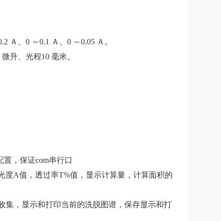
2 Ａ、0 ～0.1 Ａ、0 ～0.05 Ａ。
微升、光程10 毫米。
色配置，保证com串行口
吸光度A值，透过率T%值，显示计算量，计算面积的
收集，显示和打印当前的洗脱图谱，保存显示和打