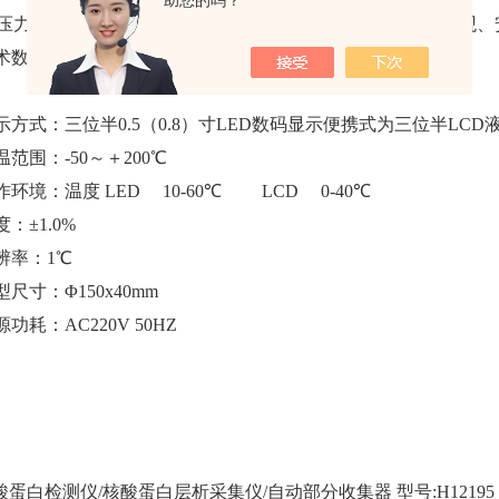
助您的吗？
压力式、双金属温度计相比具有精度高、显视清晰、读数直观、
技术数据
显示方式：三位半0.5（0.8）寸LED数码显示便携式为三位半LCD
温范围：-50～＋200℃
工作环境：温度 LED 10-60℃ LCD 0-40℃
度：±1.0%
分辨率：1℃
型尺寸：Φ150x40mm
源功耗：AC220V 50HZ
酸蛋白检测仪/核酸蛋白层析采集仪/自动部分收集器 型号:H12195