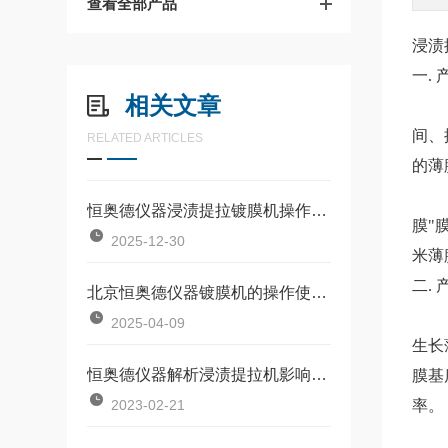
查看全部产品
浸渍
一.
相关文章
本产
间、
RELATED ARTICLES
的薄
采用
恒奥德仪器浸渍提拉镀膜机操作使用原理
膜"
2025-12-30
米薄
二.
北京恒奥德仪器镀膜机的操作使用原理主要包括以下几个步骤
浸渍
2025-04-09
生长
恒奥德仪器解析浸渍提拉机影响膜层厚度的因素
膜基
2023-02-21
率。
适用