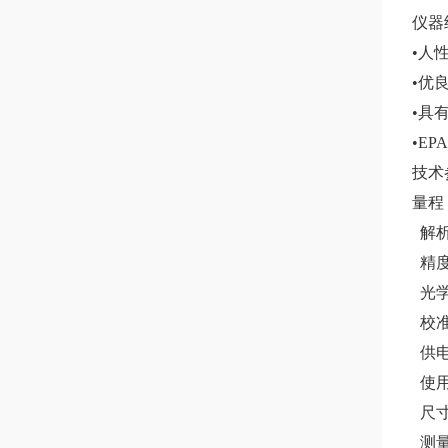
仪器
•人
•优
•具
•E
技术参
量程 0
解析度
精度 
光学
校准
供电
使用环
尺寸重
测量