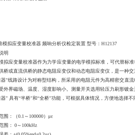
准模拟应变量校准器
频响分析仪检定装置
型号：H12137
说明
模拟应变量校准器作为力学应变量的电学模拟标准，可代替标准
供桥或直流供桥的静态电阻应变仪和动态电阻应变仪，是一种交
准器"线路设计为对称型结构，所采用的电阻元件为高精密交直
受外界磁场、温度、湿度影响小。测量开关选用轻压力刷形镀金
准器" 具有“半桥"和“全桥"功能，可根据具体情况，方便地选择
围：（0.1～100000）με
范围：
0～100kHz
差：±(0.05%red±0.2με)