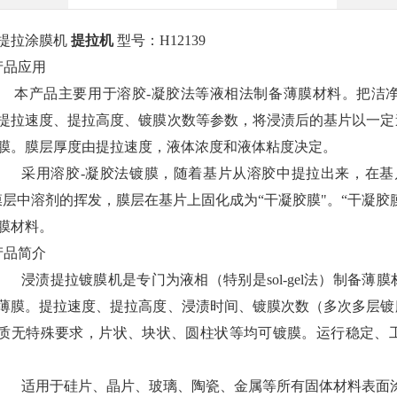
提拉涂膜机
提拉机
型号：H12139
 产品应用
品主要用于溶胶-凝胶法等液相法制备薄膜材料。把洁净
提拉速度、提拉高度、镀膜次数等参数，将浸渍后的基片以一定
膜。膜层厚度由提拉速度，液体浓度和液体粘度决定。
溶胶-凝胶法镀膜，随着基片从溶胶中提拉出来，在基片上
膜层中溶剂的挥发，膜层在基片上固化成为“干凝胶膜"。“干凝
膜材料。
 产品简介
提拉镀膜机是专门为液相（特别是sol-gel法）制备薄膜
薄膜。提拉速度、提拉高度、浸渍时间、镀膜次数（多次多层镀
质无特殊要求，片状、块状、圆柱状等均可镀膜。运行稳定、
于硅片、晶片、玻璃、陶瓷、金属等所有固体材料表面涂