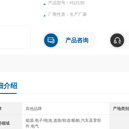
产品型号：H12139
厂商性质：生产厂家
产品咨询
细介绍
牌
其他品牌
产地类
能源,电子/电池,道路/轨道/船舶,汽车及零部
用领域
件,电气