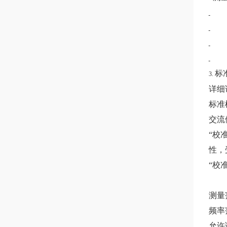
标
3.
详细
标准
交流
“校
性，
“校
测量范
频率
允许误