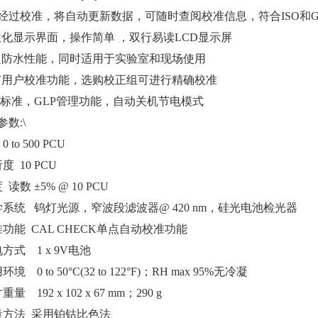
经过校准，将自动更新数据，可随时查阅校准信息，符合ISO和G
性化显示界面，操作简单 ，双行易读LCD显示屏
良防水性能，同时适用于实验室和现场使用
有用户校准功能，选购校正组可进行精确校准
PA标准，GLP管理功能，自动关机节电模式
数:\
 to 500 PCU
 10 PCU
读数 ±5% @ 10 PCU
系统 钨灯光源，窄波段滤波器@ 420 nm，硅光电池检光器
功能 CAL CHECK单点自动校准功能
方式 1 x 9V电池
境 0 to 50°C(32 to 122°F)；RH max 95%无冷凝
量 192 x 102 x 67 mm；290 g
方法 采用铂钴比色法