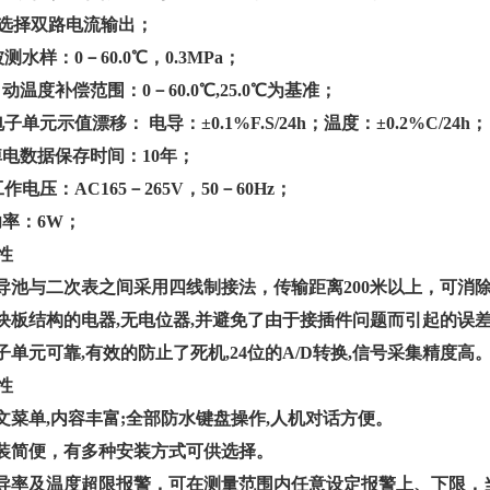
选择双路电流输出；
测水样：0－60.0℃，0.3MPa；
自动温度补偿范围：0－60.0℃,25.0℃为基准；
子单元示值漂移： 电导：±0.1%F.S/24h；温度：±0.2%C/24h；
掉电数据保存时间：10年；
作电压：AC165－265V，50－60Hz；
功率：6W；
性
电导池与二次表之间采用四线制接法，传输距离200米以上，可
单块板结构的电器,无电位器,并避免了由于接插件问题而引起的误
电子单元可靠,有效的防止了死机,24位的A/D转换,信号采集精度高
性
中文菜单,内容丰富;全部防水键盘操作,人机对话方便。
安装简便，有多种安装方式可供选择。
电导率及温度超限报警，可在测量范围内任意设定报警上、下限