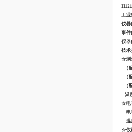
H12
工业
仪器
事件
仪器
技术
☆测
（配0
（配0
（配1
温度
☆电
电导
温度
☆仪