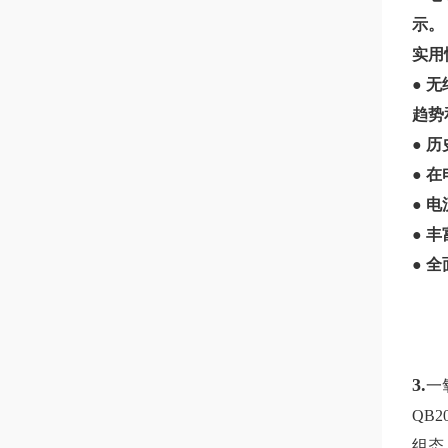
示。
实用
● 
趋势
● 
● 
● 
● 
● 
3.
一
QB
组态