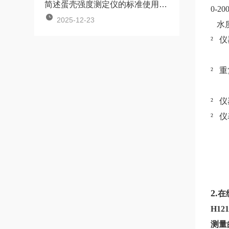
简述蛋壳强度测定仪的标准使用方法
0-20
2025-12-23
水质温
² 
电导:
² 
电导:
² 仪
² 
2.
在
H12
测量