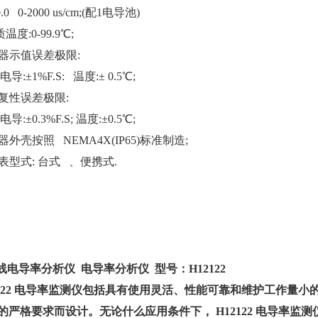
0.0 0-2000 us/cm;(配1电导池)
度:0-99.9℃;
仪器示值误差极限:
±1%F.S: 温度:± 0.5℃;
重复性误差极限:
±0.3%F.S; 温度:±0.5℃;
器外壳按照 NEMA4X(IP65)标准制造;
仪表型式: 台式 、便携式.
线电导率分析仪 电导率分析仪 型号：
H12122
122
电导率监测仪包括具有使用灵活、性能可靠和维护工作量小
的严格要求而设计。无论什么应用条件下，
H12122
电导率监测