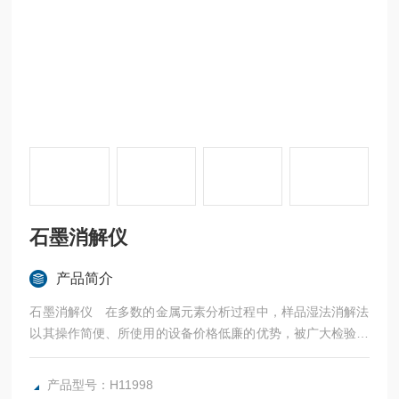
石墨消解仪
产品简介
石墨消解仪 在多数的金属元素分析过程中，样品湿法消解法
以其操作简便、所使用的设备价格低廉的优势，被广大检验机
构及国家标准推荐采用为样品前处理方法。但目前的湿法消解
法所选用设备多为平板式或水浴式电热装置，它们均存在着加
产品型号：H11998
热不均匀、温控不准确、热效率低，一批样品处理下来需耗费