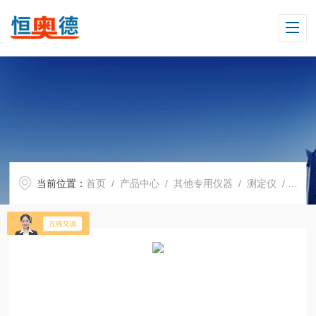
当前位置：
首页
/
产品中心
/
其他专用仪器
/
测定仪
/ H11998石墨消解仪