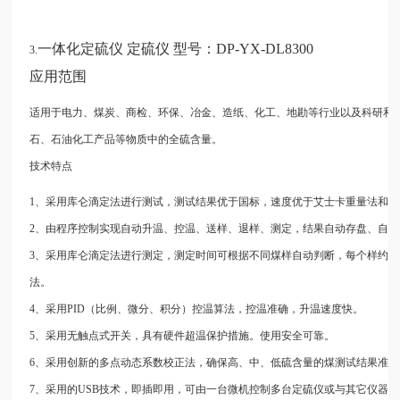
一体化定硫仪
定硫仪
型号：DP-YX-DL8300
3.
应用范围
适用于电力、煤炭、商检、环保、冶金、造纸、化工、地勘等行业以及科研和
石、石油化工产品等物质中的全硫含量。
技术特点
1、采用库仑滴定法进行测试，测试结果优于国标，速度优于艾士卡重量法和
2、由程序控制实现自动升温、控温、送样、退样、测定，结果自动存盘、自
3、采用库仑滴定法进行测定，测定时间可根据不同煤样自动判断，每个样约为6
法。
4、采用PID（比例、微分、积分）控温算法，控温准确，升温速度快。
5、采用无触点式开关，具有硬件超温保护措施。使用安全可靠。
6、采用创新的多点动态系数校正法，确保高、中、低硫含量的煤测试结果准
7、采用的USB技术，即插即用，可由一台微机控制多台定硫仪或与其它仪器