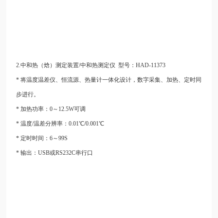
2.
中和热（焓）测定装置/中和热测定仪
型号：HAD-
11373
* 将温度温差仪、恒流源、热量计一体化设计，数字采集、加热、定时同
步进行。
* 加热功率：0～12.5W可调
* 温度/温差分辨率：0.01℃/0.001℃
* 定时时间：6～99S
* 输出：USB或RS232C串行口