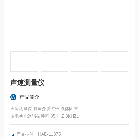
声速测量仪
产品简介
声速测量仪 测量介质:空气液体固体
压电换能器谐振频率:35KHZ 3KHZ
测量距离:350mm
数显尺及游标尺二种方法读数,分辨率0.01mm;
产品型号：HAD-11375
测量方法:驻波法相位法时差法;