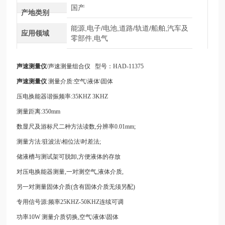
国产
产地类别
能源,电子/电池,道路/轨道/船舶,汽车及
应用领域
零部件,电气
声速测量仪
/声速测量组合仪
型号：HAD-
11375
声速测量仪
测量介质:空气\液体\固体
压电换能器谐振频率:35KHZ 3KHZ
测量距离:350mm
数显尺及游标尺二种方法读数,分辨率0.01mm;
测量方法:驻波法\相位法\时差法;
储液槽与测试架可脱卸,方便液体的存放
对压电换能器测量,一对测空气,液体介质,
另一对测量固体介质(含有固体介质无须另配)
专用信号源:频率25KHZ-50KHZ连续可调
功率10W 测量介质切换,空气\液体\固体