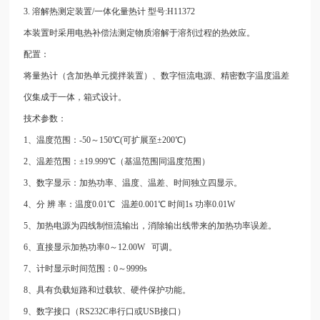
3.
溶解热测定装置/一体化量热计 型号:H11372
本装置时采用电热补偿法测定物质溶解于溶剂过程的热效应。
配置：
将量热计（含加热单元搅拌装置）、数字恒流电源、精密数字温度温差
仪集成于一体，箱式设计。
技术参数：
1、温度范围：-50～150℃(可扩展至±200℃)
2、温差范围：±19.999℃（基温范围同温度范围）
3、数字显示：加热功率、温度、温差、时间独立四显示。
4、分 辨 率：温度0.01℃ 温差0.001℃ 时间1s 功率0.01W
5、加热电源为四线制恒流输出，消除输出线带来的加热功率误差。
6、直接显示加热功率0～12.00W 可调。
7、计时显示时间范围：0～9999s
8、具有负载短路和过载软、硬件保护功能。
9、数字接口（RS232C串行口或USB接口）