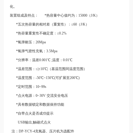
化。
装置组成及特点： *热容量中心值约为：15000（J/K）
*五次热容量的相对差（重复性）：≤60（J/K）
*热容量重复性不确定度：≤0.2%
*氧弹耐压：20Mpa
*氧弹气密性充氧：3.5Mpa
*分辨率：温差0.001℃ ;温度：0.01℃
*温差范围：≤|±10℃|（基温范围同温度范围）
*温度范围：-50℃~150℃(可扩展至200℃)
*定时范围：10~99s
*点火电源：0~30V 交流安全电压
*具有数据锁定和数据保持功能
*自带点火是否成功提示
USB输出;触碰式点火
注：DP-YCY-4充氧器、压片机为选配件