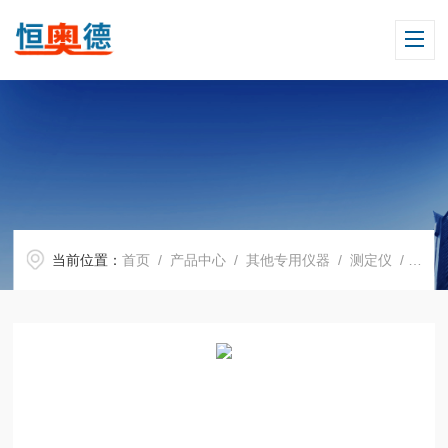
当前位置：
首页
/
产品中心
/
其他专用仪器
/
测定仪
/ HAD-S21789阿贝尔闭口闪点测定器