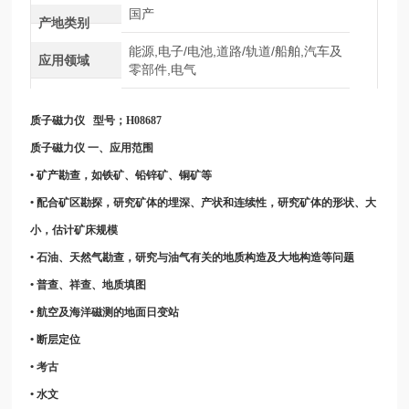
国产
产地类别
能源,电子/电池,道路/轨道/船舶,汽车及
应用领域
零部件,电气
质子磁力仪
型号；
H08687
质子磁力仪
一、应用范围
• 矿产勘查，如铁矿、铅锌矿、铜矿等
• 配合矿区勘探，研究矿体的埋深、产状和连续性，研究矿体的形状、大
小，估计矿床规模
• 石油、天然气勘查，研究与油气有关的地质构造及大地构造等问题
• 普查、祥查、地质填图
• 航空及海洋磁测的地面日变站
• 断层定位
• 考古
• 水文