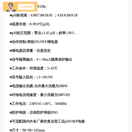
■稳定性：≤0.03pH/24h;
■pH标准液：4.00/7.00/10.01 ；4.01/6.86/9.18
■温度补偿：0~99.9℃(pH)
■pH校正范围：零点±1.45 pH；斜率±30%
■动作控制:两组ON/OFF继电器
■继电器迟滞量：任意设定
■信号隔离输出：4～20mA隔离保护输出
■工作条件：环境温度：5~45℃
■讯号输入阻抗：≥1×1013W
■电流输出负载:允许最大负载为500W
■对地电压绝缘度：最小负载为500VDC
■工作电压：230VAC±10%、50/60Hz
■防护等级：仪表防护等级IP65
■可适配国内外各厂家的复合型工业pH/ORP电极
■尺寸：96×96×145mm