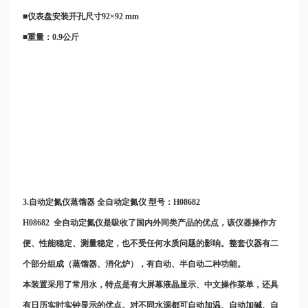
■仪表盘安装开孔尺寸92×92 mm
■重量：0.9公斤
3.
自动定氮仪蒸馏器
全自动定氮仪
型号：
H08682
H08682
全自动定氮仪是吸收了国内外同类产品的优点，该仪器操作方
便、性能稳定、测量稳定，也不受任何水质问题的影响。整套仪器有二
个部分组成（蒸馏器、消化炉），有自动、半自动二种功能。
本装置采用了常用水，特点是有大屏幕液晶显示、中文操作菜单，还具
有日历实时实钟显示的优点。对不同水源都可自动加温、自动加碱、自