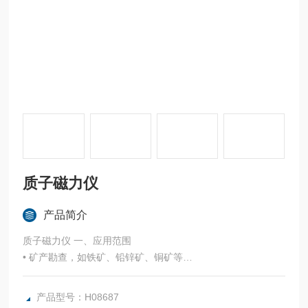
质子磁力仪
产品简介
质子磁力仪 一、应用范围
• 矿产勘查，如铁矿、铅锌矿、铜矿等
• 配合矿区勘探，研究矿体的埋深、产状和连续性，研究矿体
的形状、大小，估计矿床规模
产品型号：H08687
• 石油、天然气勘查，研究与油气有关的地质构造及大地构造