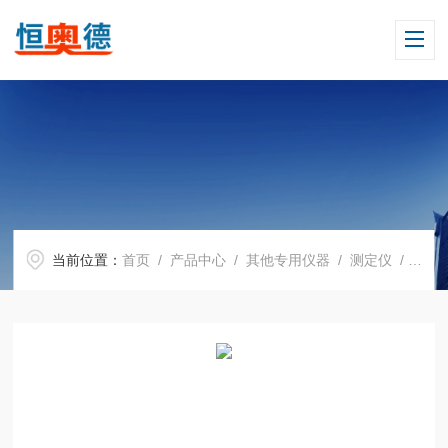
当前位置：
首页
/
产品中心
/
其他专用仪器
/
测定仪
/ H08687质子磁力仪