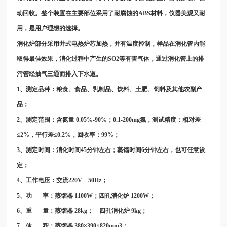
动回收。整个装置在主要部位采用了耐腐蚀的ABS材料，仪器美观又耐
用，是用户理想的选择。
消化炉部分采用井式电热炉芯加热，并有温度控制，样品在消化管内能
取得最佳效果，消化过程中产生的SO2等有害气体，通过消化管上的排
污管经抽气三通而排入下水道。
1、测定品种：粮食、食品、乳制品、饮料、土肥、饲料及其他农副产
品；
2、测定范围：含氮量 0.05%-90%；0.1-200mg氮，测试精度：相对差
≤2%，平行差≤0.2%，回收率：99%；
3、测定时间：消化时间45分钟左右；蒸馏时间6分钟左右，也可任意设
定；
4、工作电压：交流220V 50Hz；
5、功 率：蒸馏器 1100W；四孔消化炉 1200W；
6、重 量：蒸馏器 28kg； 四孔消化炉 9kg；
7、体 积：蒸馏器 380×390×820mm3；