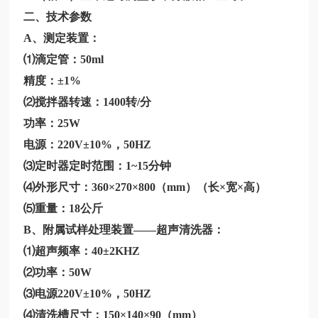
二、技术参数
A、测定装置：
⑴滴定管：50ml
精度：
±1%
⑵搅拌器转速：1400转/分
功率：
25W
电源：
220V±10%，50HZ
⑶定时器定时范围：1~15分钟
⑷外形尺寸：360×270×800（mm）（长×宽×高）
⑸重量：18公斤
B、附属试样处理装置——超声清洗器：
⑴超声频率：40±2KHZ
⑵功率：50W
⑶电源220V±10%，50HZ
⑷清洗槽尺寸：150×140×90（mm）