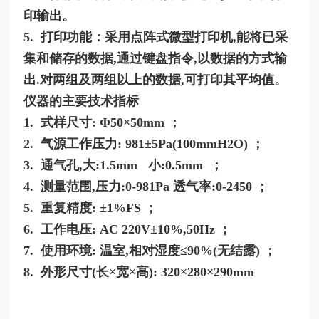
印输出。
5. 打印功能：采用点阵式微型打印机,能将已采
集和储存的数据,通过键盘指令,以数据的方式输
出.对两组及两组以上的数据,可打印其平均值。
仪器的主要技术指标
1. 式样尺寸: Φ50×50mm ；
2. 气源工作压力: 981±5Pa(100mmH2O) ；
3. 通气孔,大:1.5mm 小:0.5mm ；
4. 测量范围,压力:0-981Pa 透气率:0-2450 ；
5. 重复精度: ±1%FS ；
6. 工作电压: AC 220V±10%,50Hz ；
7. 使用环境: 温室,相对湿度≤90%(无结露) ；
8. 外形尺寸(长×宽×高): 320×280×290mm