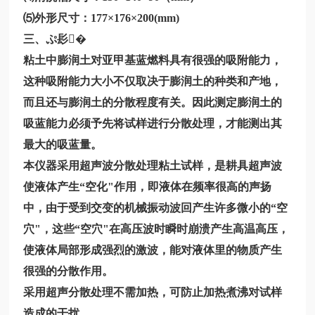
⑸外形尺寸：177×176×200(mm)
三、ぷ髟
�
粘土中膨润土对亚甲基蓝燃料具有很强的吸附能力，
这种吸附能力大小不仅取决于膨润土的种类和产地，
而且还与膨润土的分散程度有关。因此测定膨润土的
吸蓝能力必须予先将试样进行分散处理，才能测出其
最大的吸蓝量。
本仪器采用超声波分散处理粘土试样，是耕具超声波
使液体产生
“空化"作用，即液体在频率很高的声扬
中，由于受到交变的机械振动波回产生许多微小的“空
穴"，这些“空穴"在高压波时瞬时崩溃产生高温高压，
使液体局部形成强烈的激波，能对液体里的物质产生
很强的分散作用。
采用超声分散处理不需加热，可防止加热煮沸对试样
造成的干扰。