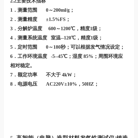
2.2主要技术指标
1．测量范围 0～200ml/g；
2．测量精度 ±1.5%FS；
3．分解炉温度 600～1200℃，精度1级；
4．测量系统温度 室温--120℃，精度1级；
5．定时范围 0～180秒；可以根据发气情况设定；
6．工作环境温度 -5--45℃；湿度 85%；周围环境应
相对稳定。
7．额定功率 不大于 4kW；
8．电源电压 AC220V±10%，50HZ；
5.
高智能（电脑）造型材料发气性测试仪
/铸造