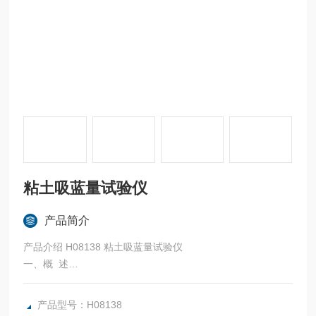
粘土吸蓝量试验仪
产品简介
产品介绍 H08138 粘土吸蓝量试验仪
一、概 述
本套仪器包括一台附属的试样处理装置和一台测定装置。试
样处理采用超声分散方法。可在常温下快速进行。测定装
产品型号：H08138
用自动滴定管并配合机械搅拌。