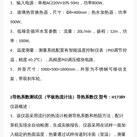
、输入电源：单相
，功率
。
1
AC220V±10% 50Hz
800W
、玻璃热管换热器，尺寸：
；热水加热器，功率
2
Φ8×400mm
。
500W
、低噪音循环水泵参数： 流量：
，扬程：
，功
3
20L/min
12m
率：
。
100W
、温度测量：测量系统配置有智能温度控制仪表（
调节控
4
PID
温，精度
），高精度
调压模块电路。
±0.2℃
PID
、外形尺寸：
，外形为不锈钢可移动支
5
1000×500×1600mm
架，带双刹车轮。
导热系数测试仪（平板热流计法）导热系数仪
型号：
2
H17389
仪器概述：
、该仪器采用流行的热流计检测导热系数和热阻方法，配计
1
算机实现全自动检测，生成实验报告。仪器采用在试样一面加
入稳定的热面温度，热量通过试样传递到冷面（室温），测量