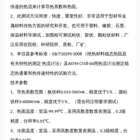
传递的热流来计算导热系数和热阻。
、此测试方法简便，快捷，重复性好。非常适用于型材等金
2
属材料传热方面的研究和开发。也可用于塑料、橡胶、石墨、
保温材料等测试，加围框可测试粉状、胶状、颗粒状材料，广
泛应用在院校、科研院所、质检、厂矿。
、本仪器参考标准：
（绝热材料稳态热阻及
3
GB/T10295-2008
有关特性的测定
热流计法）及
用热流计法测定稳
ASTM C518-04
态热通量和热传递特性的试验方法。
技术参数
、导热系数范围：板状样
，精度优于
％， 圆柱
1
0.015-5W/mk
5
状样
，精度优于
％。（需合同注明要求测试）
3-400W/mk
5
、热面温度：室温
，采用高数度数显表测温，
级
2
-99.99℃
0.2
精度，分辩率
。
0.01℃
、冷面温度：室温，采用高数度数显表测温，
级精度，分
3
0.2