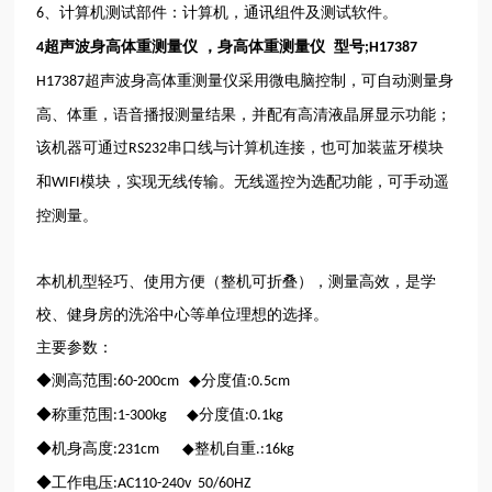
、计算机测试部件：计算机，通讯组件及测试软件。
6
超
声波身
高
体重测量仪
，身
高
体重测量仪
型号
4
;H17387
超声波身高体重测量仪采用微电脑控制，可自动测量身
H17387
高、体重，语音播报测量结果，并配有高清液晶屏显示功能；
该机器可通过
串口线与计算机连接，也可加装蓝牙模块
RS232
和
模块，实现无线传输。无线遥控为选配功能，可手动遥
WIFI
控测量。
本机机型轻巧、使用方便（整机可折叠），测量高效，是学
校、健身房的洗浴中心等单位理想的选择。
主要参数：
◆测高范围
◆分度值
:60-200cm
:0.5cm
◆称重范围
◆分度值
:1-300kg
:0.1kg
◆机身高度
◆整机自重
:231cm
.:16kg
◆工作电压
:AC110-240v 50/60HZ