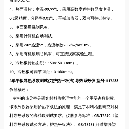
辩率
。
0.01℃
、热面温控：室温
，采用高数度程控数显表测温，
4
-99.99℃
级精度，分辩率
，平板加热器，双向可控硅控制。
0.2
0.01℃
、冷面采用强制风冷。
5
、采用计算机自动测试。
6
、采用
热流计，热流参数
。
7
WPY
23.26w/m2*mV
、采用有机玻璃防风罩，可直接观察实验过程。
8
、冷热板传热面积：
（
）。
9
150×150
mm
、冷热板可调节间距：
。
10
0-160(mm)
单平板导热系数测试仪
护热平板法
导热系数仪 型号
3
(
)
;H17388
仪器概述：
材料的热导率是研究材料热物理性能的一个重要参数指标。
该系列仪器采用护热平板法的原理，满足了材料检测研究对材
料导热系数的高精度测试要求。仪器参考标准：
《塑
GB/T3392
料导热系数试验方法，护热平板法》、
纤维增强塑
GB/T3139(