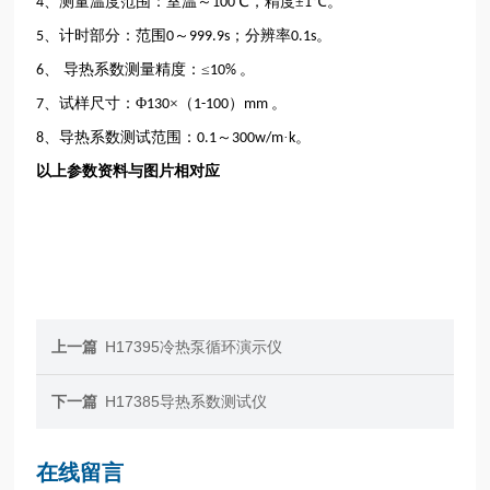
、测量温度范围：室温～
℃，精度±
℃。
4
100
1
、计时部分：范围
～
；分辨率
。
5
0
999.9s
0.1s
、 导热系数测量精度：≤
。
6
10%
、试样尺寸：Φ
×（
）
。
7
130
1-100
mm
、导热系数测试范围：
～
·
。
8
0.1
300w/m
k
以上参数资料与图片相对应
上一篇
H17395冷热泵循环演示仪
下一篇
H17385导热系数测试仪
在线留言