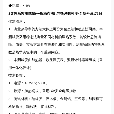
◆功率：
< 4W
导热系数测试仪
平板稳态法
导热系数检测仪 型号
5
(
) ,
;H17386
仪器概述：
、测量热导率的方法大体上可分为稳态法和动态法两类。本
1
测试仪采用稳态法测量不同材料的导热系数，其设计思路清
晰、简捷、实验方法具有典型性和实用性。测量物质的导热系
数是热学实验中的一个重要内容。
、本测试仪由加热器、数显温度表、数显计时器等组成（采
2
用一体化设计）。
技术参数：
、电源：
。
1
AC 220V; 50Hz
、热源：加热铜块，采用
安全电压加热
2
36V
、测试材料：硅橡胶、胶木板、金属铝、空气等，加围框可
3
检测粉状、颗粒状、胶状材料。