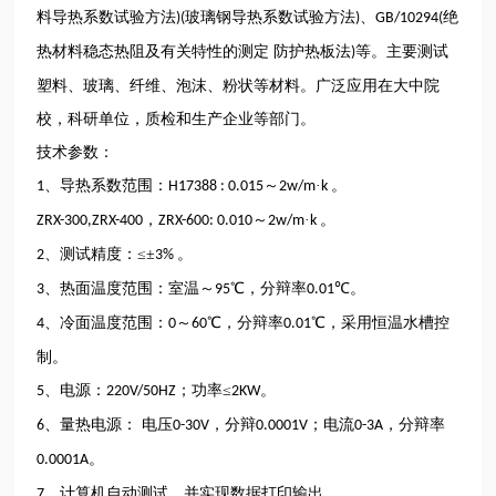
料导热系数试验方法
玻璃钢导热系数试验方法
、
绝
)(
)
GB/10294(
热材料稳态热阻及有关特性的测定
防护热板法
等。主要测试
)
塑料、玻璃、纤维、泡沫、粉状等材料。广泛应用在大中院
校，科研单位，质检和生产企业等部门。
技术参数：
、导热系数范围：
～
·
。
1
H17388 : 0.015
2w/m
k
，
～
·
。
ZRX-300,ZRX-400
ZRX-600: 0.010
2w/m
k
、测试精度：≤±
。
2
3%
、热面温度范围：室温～
℃，分辩率
℃。
3
95
0.01
、冷面温度范围：
～
℃，分辩率
℃，采用恒温水槽控
4
0
60
0.01
制。
、电源：
；功率≤
。
5
220V/50HZ
2KW
、量热电源： 电压
，分辩
；电流
，分辩率
6
0-30V
0.0001V
0-3A
。
0.0001A
、计算机自动测试，并实现数据打印输出。
7