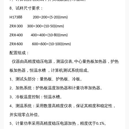
、试样尺寸要求：
8
×
×
H17388
200
200
(5-20)(mm)
×
×
ZRX-300 300
300
(10-50)(mm)
×
×
ZRX-400
400
400
(10-80)(mm)
×
×
ZRX-600
600
600
(10-100)(mm)
配置组成：
仪器由高精度稳压电源，测温仪表
中心量热板加热器，护热
,
板加热器，恒温水槽 ，计算机测试系统组成。
、测试头部分：量热板、护热板、冷板。
1
、加热系统：护热板温度加热器和计量功率加热器。
2
、冷板温度控制：恒温水槽。
3
、测温系统：采用数显高精度仪表，保证其精度和稳定性，
4
并实现零点补偿。
、计量功率采用高精度稳压电源加热，精度优于
。
5
0.1%