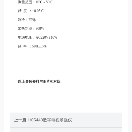
测量范围：10℃～50℃
精
度
：±0.05℃
制冷：可选
加热功率：800W
电源电压：AC220V±10%
频
率
：50Hz±5%
以上参数资料与图片相对应
上一篇
H05440数字电视场强仪