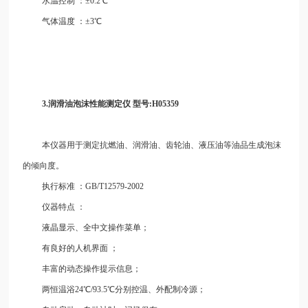
水温控制
：±0.2℃
气体温度
：±3℃
3.润滑油泡沫性能测定仪 型号:H05359
本仪器用于测定抗燃油、润滑油、齿轮油、液压油等油品生成泡沫
的倾向度。
执行标准
：GB/T12579-2002
仪器特点
：
液晶显示、全中文操作菜单；
有良好的人机界面
；
丰富的动态操作提示信息；
两恒温浴24℃/93.5℃分别控温、外配制冷源；