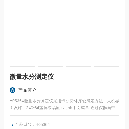
微量水分测定仪
产品简介
H05364微量水分测定仪采用卡尔费休库仑滴定方法，人机界
面友好，240*64蓝屏液晶显示，全中文菜单,通过仪器自带计
算公式，可以直接显示样品的含水百分率，检测电路采用了的
数字处理技术，克服了传统仪器存在的温度漂移和电源电压波
产品型号：H05364
动对测试过程的干扰，提高了测试的精度和灵敏度。整机采用