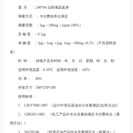
显
示
：
240*64 点阵液晶蓝屏
测量方式
：卡尔费休库仑滴定
测量范围
：
3μg～100mg（1ppm-100%）
灵
敏
度
：
0.1μg
准
确
度
：
3μg～1mg ±2μg 1mg～100mg ±0.2% （不含
进样误
差）
时
钟
：掉电不丢失时钟，年、月、日、星期、时、分、秒
适用环境温度：
0-50℃ 适用环境湿度：≤85%
功
率：
30W
外形尺寸：
300*250*100
使用标准：
1、 GB/T7600-1987 《运行中变压器油水分含量测定法(库仑法)》
2、 GB6283-1982 《化
工产品中水分含量的测定卡尔费休法（通
用方法）》
3、 SH/T0246 《轻质石油
产品中水含量测定法（电量法）》