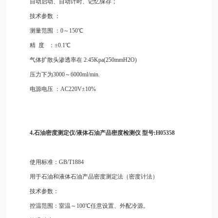
自动启动、自动计时、记忆保存；
技术参数
：
测量范围
：0～150℃
精
度
：±0.1℃
气体扩散头渗透率在
2.45Kpa(250mmH2O)
压力下为3000～6000ml/min.
电源电压
：AC220V±10%
4.石油密度测定仪/液体石油
产
品密度检测仪
型号:H05358
使用标准：GB/T1884
用于石油和液体石油产品密度测定法（密度计法）
技术参数：
控温范围：室温～100℃任意设置、外配冷源。