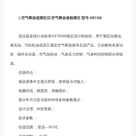
2.空气释放值测定仪/空气释放值检测仪 型号:H05360
该仪器是按行业标准SH/T0308规定设计制造的，用于测定抗燃油、
液压油、汽轮机油或其它测定空气释放值等石油产品。它由耐热夹套试
管、循环水浴器，空气加热浴，气体压力控制，气体时间控制部分所组
成。
仪器特点
：
液晶屏幕中文显示界面，菜单提示式输入；
电脑控温，精度高，准确度好；
显示年月日及当前时钟等多种参数显示；
设计合理、外型美观；
技术参数
：
控温范围
：室温～99.9℃