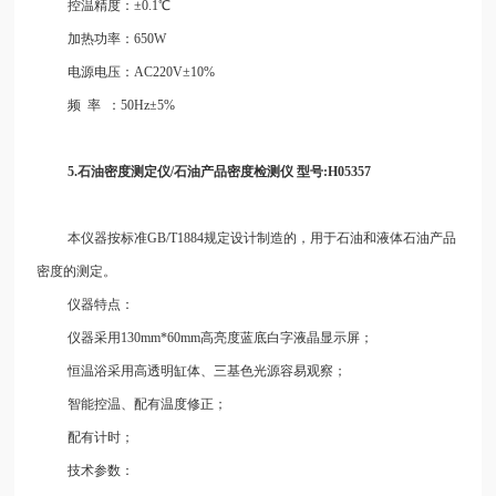
控温精度：±0.1℃
加热功率：650W
电源电压：AC220V±10%
频
率
：50Hz±5%
5.石油密度测定仪/石油
产
品密度检测仪
型号:H05357
本仪器按标准GB/T1884规定设计制造的，用于石油和液体石油产品
密度的测定。
仪器特点：
仪器采用130mm*60mm高亮度蓝底白字液晶显示屏；
恒温浴采用高透明缸体、三基色光源容易观察；
智能控温、配有温度修正；
配有计时；
技术参数：