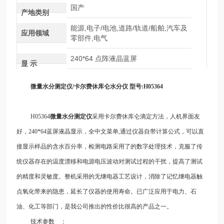
国产
产地类别
能源,电子/电池,道路/轨道/船舶,汽车及
应用领域
零部件,电气
240*64 点阵液晶蓝屏
显 示
微量水分测定仪
/卡尔费休库仑水分仪 型号:H05364
H05364
微量水分测定仪
采用卡尔费休库仑滴定方法，人机界面友
好，
240*64蓝屏液晶显示，
全中文菜单
,通过仪器自带计算公式，可以直
接显示样品的含水百分率，检测电路采用了的数字处理
技术，克服了传
统仪器存在的温度漂移和电源电压波动对测试过程的干扰，提高了测试
的精度和灵敏度。整机采用的无继电器工艺设计，消除了记忆继电器触
点氧化带来的隐患，延长了仪器的使用寿命。已广泛应用于电力、石
油、化工等部门，是我公司推出的性价比很高的产品之一。
技术参数
：