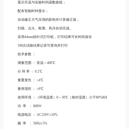
显示升温与实验时间函数曲线；
配有智能时钟显示；
自动修正大气压强的影响并计算修正值；
扫描、点火、检测、风冷自动完成。
采用44mm纸针式打印机，打印结果可长时间保存
100次试验结果记录可查询并打印
技术参数
：
测量范围
：
室温～400℃
分
辩
率
：
0.2℃
量重复性
：
≤4℃
量再现性
：
≤6℃
使用环境
：（环境温度）0～50℃（相对湿度）小于80%RH
功
率
：
600W
电源电压
：
AC220V±10%
频
率
：
50Hz±5%