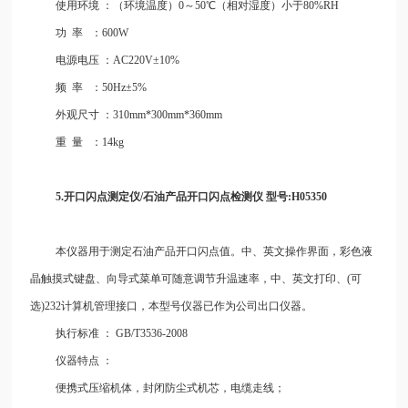
使用环境
：（环境温度）0～50℃（相对湿度）小于80%RH
功
率
：600W
电源电压
：AC220V±10%
频
率
：50Hz±5%
外观尺寸
：310mm*300mm*360mm
重
量
：14kg
5.开口闪点测定仪/石油
产
品开口闪点检测仪
型号:H05350
本仪器用于测定石油产品开口闪点值。中、英文操作界面，彩色液
晶触摸式键盘、向导式菜单可随意调节升温速率，中、英文打印、(可
选)232计算机管理接口，本型号仪器已作为公司出口仪器。
执行标准
：
GB/T3536-2008
仪器特点
：
便携式压缩机体，封闭防尘式机芯，电缆走线；