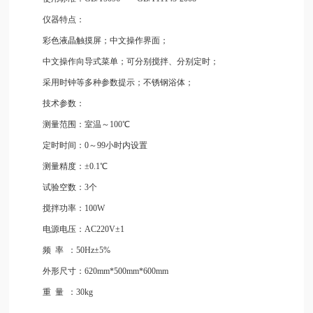
仪器特点：
彩色液晶触摸屏；中文操作界面；
中文操作向导式菜单；可分别搅拌、分别定时；
采用时钟等多种参数提示；不锈钢浴体；
技术参数：
测量范围：室温～100℃
定时时间：0～99小时内设置
测量精度：±0.1℃
试验空数：3个
搅拌功率：100W
电源电压：AC220V±1
频
率
：50Hz±5%
外形尺寸：620mm*500mm*600mm
重
量
：30kg