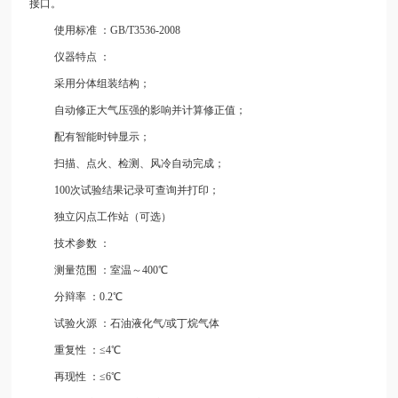
接口。
使用标准
：GB/T3536-2008
仪器特点
：
采用分体组装结构；
自动修正大气压强的影响并计算修正值；
配有智能时钟显示；
扫描、点火、检测、风冷自动完成；
100次试验结果记录可查询并打印；
独立闪点工作站（可选）
技术参数
：
测量范围
：室温～400℃
分辩率
：0.2℃
试验火源
：石油液化气/或丁烷气体
重复性
：≤4℃
再现性
：≤6℃