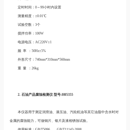
定时时间：
0～99小时
内设置
测量精度：±0.01℃
试验空数：
3个
搅拌功率：
100W
电源电压：
AC220V±1
频
率
：
50Hz±5%
外形尺寸：
740mm*310mm*560mm
重
量
：
26kg
2.
石油
产
品腐蚀检测仪
型号:H05355
本仪器用于测定润滑油、液压油、汽轮机油等其它油脂中含水时对
金属的腐蚀能力，可做铜片、银片及液相锈蚀试验。
使用标准：GB/T5096 GB/T11143-2008