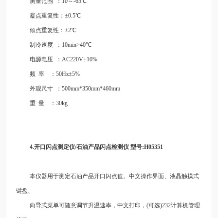
测量范围
：10～-65℃
凝点重复性：±0.5℃
倾点重复性：±2℃
制冷速度
：10min>40℃
电源电压
：AC220V±10%
频
率
：50Hz±5%
外观尺寸
：500mm*350mm*460mm
重
量
：30kg
4.开口闪点测定仪/石油
产
品闪点检测仪
型号:H05351
本仪器用于测定石油产品开口闪点值。中文操作界面、液晶触摸式
键盘、
向导式菜单可随意调节升温速率，中文打印，(可选)232计算机管理