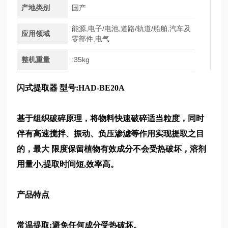
产地类别
国产
能源,电子/电池,道路/轨道/船舶,汽车及
应用领域
零部件,电气
整机重量
:35kg
闪式提取器
型号:HAD-BE20A
基于组织破碎原理，将物料快速破碎适当粒度，同时
伴有高速搅拌、振动、负压渗滤等作用实现提取之目
的，最大
限度保留植物有效成分不会受热破坏，溶剂
用量小,提取时间短,效率高。
产品特点
常温提取:避免任何成分受热破坏。