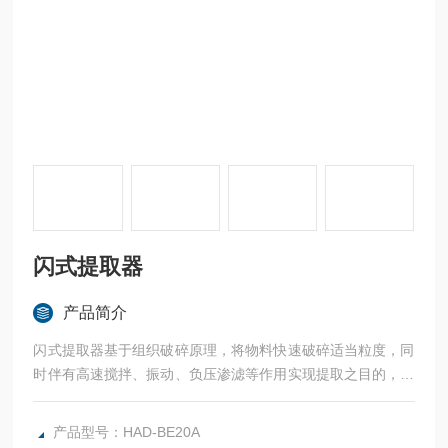
闪式提取器
产品简介
闪式提取器基于组织破碎原理，将物料快速破碎适当粒度，同
时伴有高速搅拌、振动、负压渗滤等作用实现提取之目的，最
大 限度保留植物有效成分不会受热破坏，溶剂用量小,提取时
间短,效率高。
产品型号：HAD-BE20A