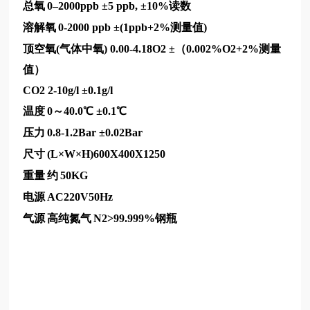
总氧
0–2000ppb ±5 ppb, ±10%读数
溶解氧
0-2000 ppb ±(1ppb+2%测量值)
顶空氧(气体中氧) 0.00-4.18O2 ±（0.002%O2+2%测量
值）
CO2 2-10g/l ±0.1g/l
温度
0～40.0℃ ±0.1℃
压力
0.8-1.2Bar ±0.02Bar
尺寸
(L×W×H)600X400X1250
重量
约
50KG
电源
AC220V50Hz
气源
高纯氮气
N2>99.999%钢瓶