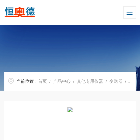
当前位置：
首页
/
产品中心
/
其他专用仪器
/
变送器
/ HAD-BE20A闪式提取器