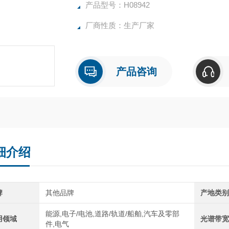
5、带有紫外光谱扫描功能，可分析未知物
产品型号：H08942
6、USB数据传输，数据传输量大，传输速
厂商性质：生产厂家
产品咨询
细介绍
牌
其他品牌
产地类
能源,电子/电池,道路/轨道/船舶,汽车及零部
用领域
光谱带
件,电气