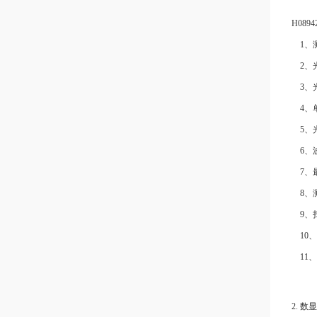
H08
1、
2、
3、
4、
5、
6、
7、
8、
9、
10
11
2. 