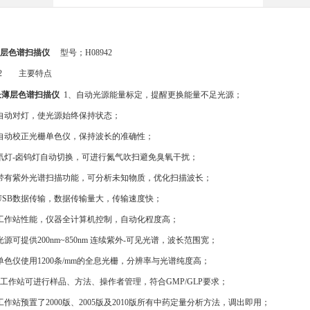
层色谱扫描仪
型号；H08942
942 主要特点
长薄层色谱扫描仪
1、自动光源能量标定，提醒更换能量不足光源；
自动对灯，使光源始终保持状态；
自动校正光栅单色仪，保持波长的准确性；
氘灯-卤钨灯自动切换，可进行氮气吹扫避免臭氧干扰；
带有紫外光谱扫描功能，可分析未知物质，优化扫描波长；
USB数据传输，数据传输量大，传输速度快；
工作站性能，仪器全计算机控制，自动化程度高；
光源可提供200nm~850nm 连续紫外-可见光谱，波长范围宽；
单色仪使用1200条/mm的全息光栅，分辨率与光谱纯度高；
、工作站可进行样品、方法、操作者管理，符合GMP/GLP要求；
工作站预置了2000版、2005版及2010版所有中药定量分析方法，调出即用；