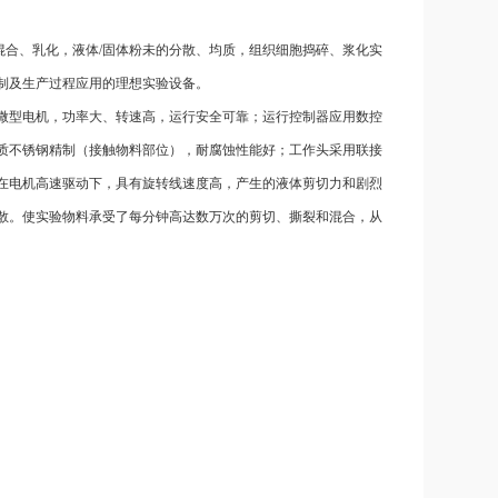
的混合、乳化，液体/固体粉未的分散、均质，组织细胞捣碎、浆化实
制及生产过程应用的理想实验设备。
微型电机，功率大、转速高，运行安全可靠；运行控制器应用数控
质不锈钢精制（接触物料部位），耐腐蚀性能好；工作头采用联接
在电机高速驱动下，具有旋转线速度高，产生的液体剪切力和剧烈
散。使实验物料承受了每分钟高达数万次的剪切、撕裂和混合，从