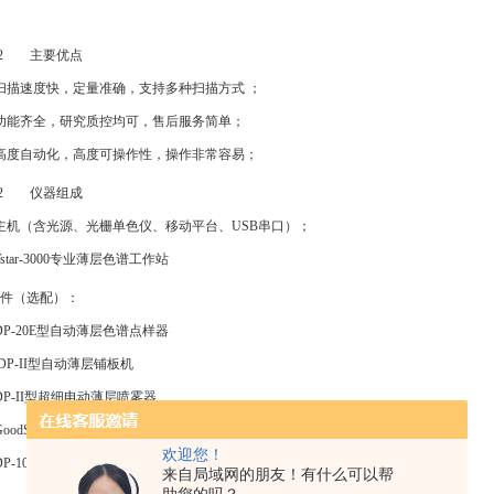
942 主要优点
扫描速度快，定量准确，支持多种扫描方式 ；
功能齐全，研究质控均可，售后服务简单；
高度自动化，高度可操作性，操作非常容易；
942 仪器组成
主机（含光源、光栅单色仪、移动平台、USB串口）；
Tstar-3000专业薄层色谱工作站
件（选配）：
DP-20E型自动薄层色谱点样器
DP-II型自动薄层铺板机
DP-II型超细电动薄层喷雾器
GoodSee-20E型薄层色谱成像系统
欢迎您！
DP-10型自动薄层色谱展开器
来自局域网的朋友！有什么可以帮