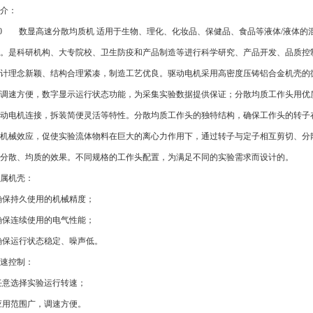
介：
940 数显高速分散均质机 适用于生物、理化、化妆品、保健品、食品等液体/液体
。是科研机构、大专院校、卫生防疫和产品制造等进行科学研究、产品开发、品质控
计理念新颖、结构合理紧凑，制造工艺优良。驱动电机采用高密度压铸铝合金机壳的
调速方便，数字显示运行状态功能，为采集实验数据提供保证；分散均质工作头用优
动电机连接，拆装简便灵活等特性。分散均质工作头的独特结构，确保工作头的转子
机械效应，促使实验流体物料在巨大的离心力作用下，通过转子与定子相互剪切、分
分散、均质的效果。不同规格的工作头配置，为满足不同的实验需求而设计的。
属机壳：
确保持久使用的机械精度；
确保连续使用的电气性能；
确保运行状态稳定、噪声低。
速控制：
任意选择实验运行转速；
应用范围广，调速方便。