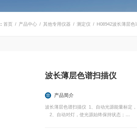
：
首页
/
产品中心
/
其他专用仪器
/
测定仪
/ H08942波长薄层
波长薄层色谱扫描仪
产品简介
波长薄层色谱扫描仪 1、自动光源能量标定
2、自动对灯，使光源始终保持状态；
3、自动校正光栅单色仪，保持波长的准确
4、氘灯-卤钨灯自动切换，可进行氮气吹扫