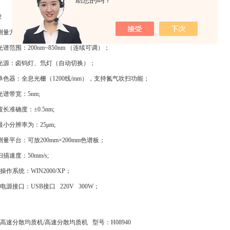
助您的吗？
942 仪器指标
测量方式：反射法，荧光法、吸收法；
光谱范围：200nm~850nm （连续可调）；
光源：卤钨灯、氘灯（自动切换）；
单色器：全息光栅（1200线/mm），支持氮气吹扫功能；
光谱带宽：5nm;
波长准确度：±0.5nm;
最小分辨率为：25μm;
测量平台：可放200mm×200mm色谱板；
扫描速度：50mm/s;
、操作系统：WIN2000/XP；
、电源接口：USB接口 220V 300W；
数显高速分散均质机/高速分散均质机 型号：H08940