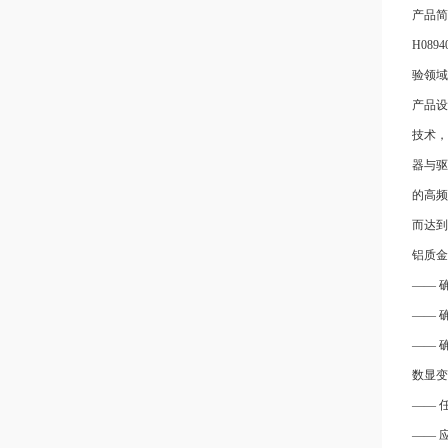
产品简
H08
验领域
产品设
技术，
器与驱
的高频
而达到
铝质金
—— 
—— 
—— 
数显变
—— 
—— 