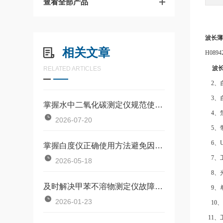
查看全部产品
波长薄
相关文章
H08
波
RELATED ARTICLES
2、
3、
掌握水中二氧化碳测定仪规范使用流程是确保数据准确可靠的前提
4、
2026-07-20
5、
6、
掌握白度仪正确使用方法避免因标准板污染或操作不规范引入误差
7、
2026-05-18
8、
及时解决甲苯不溶物测定仪故障是保障长期安全使用的关键
9、
2026-01-23
10
11、