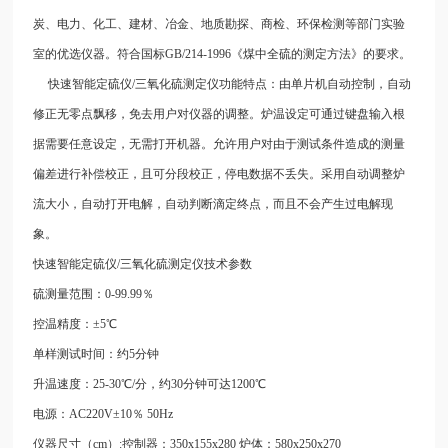
炭、电力、化工、建材、冶金、地质勘探、商检、环保检测等部门实验
室的优选仪器。符合国标GB/214-1996《煤中全硫的测定方法》的要求。
快速智能定硫仪/三氧化硫测定仪功能特点：由单片机自动控制，自动
修正无零点飘移，免去用户对仪器的调整。炉温设定可通过键盘输入根
据需要任意设定，无需打开机器。允许用户对由于测试条件造成的测量
偏差进行补偿校正，且可分段校正，停电数据不丢失。采用自动调整炉
流大小，自动打开电解，自动判断滴定终点，而且不会产生过电解现
象。
快速智能定硫仪/三氧化硫测定仪技术参数
硫测量范围：0-99.99％
控温精度：±5℃
单样测试时间：约5分钟
升温速度：25-30℃/分，约30分钟可达1200℃
电源：AC220V±10％ 50Hz
仪器尺寸（cm）:控制器：350x155x280 炉体：580x250x270