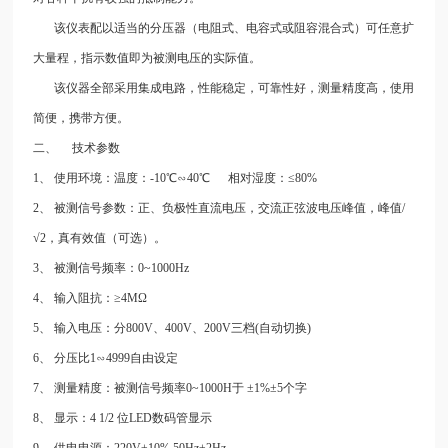
该仪表配以适当的分压器（电阻式、电容式或阻容混合式）可任意扩
大量程，指示数值即为被测电压的实际值。
该仪器全部采用集成电路，性能稳定，可靠性好，测量精度高，使用
简便，携带方便。
二、 技术参数
1、 使用环境：温度：-10℃∽40℃ 相对湿度：≤80%
2、 被测信号参数：正、负极性直流电压，交流正弦波电压峰值，峰值/
√2，真有效值（可选）。
3、 被测信号频率：0~1000Hz
4、 输入阻抗：≥4MΩ
5、 输入电压：分800V、400V、200V三档(自动切换)
6、 分压比1∽4999自由设定
7、 测量精度：被测信号频率0~1000H于 ±1%±5个字
8、 显示：4 1/2 位LED数码管显示
9、 供电电源：220V±10% 50Hz±2Hz