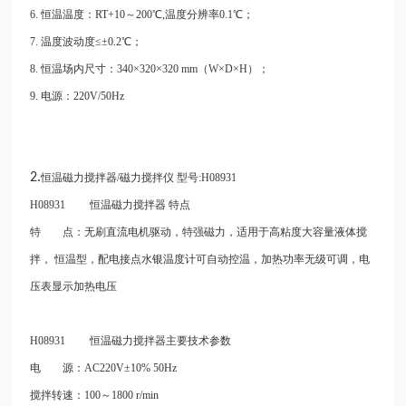
6. 恒温温度：RT+10～200℃,温度分辨率0.1℃；
7. 温度波动度≤±0.2℃；
8. 恒温场内尺寸：340×320×320 mm（W×D×H）；
9. 电源：220V/50Hz
2.
恒温磁力搅拌器/磁力搅拌仪 型号:H08931
H08931 恒温磁力搅拌器
特点
特 点：无刷直流电机驱动，特强磁力，适用于高粘度大容量液体搅
拌，
恒温型，配电接点水银温度计可自动控温，加热功率无级可调，电
压表显示加热电压
H08931 恒温磁力搅拌器主要技术参数
电 源：AC220V±10% 50Hz
搅拌转速：100～1800 r/min