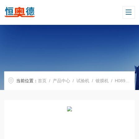
当前位置：
首页
/
产品中心
/
试验机
/
镀膜机
/ H08933浸渍提拉镀膜机