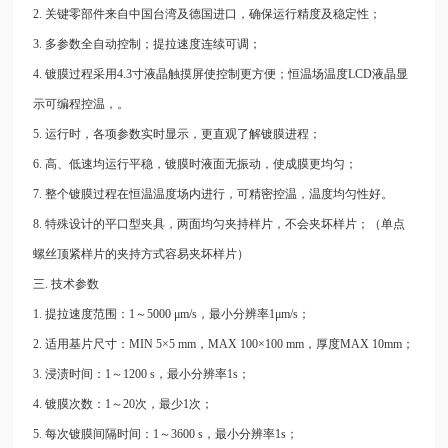
2. 关键零部件来自中国台湾及德国进口，确保运行精度及稳定性；
3. 多参数全自动控制；提拉速度连续可调；
4. 镀膜过程采用4.3寸液晶触摸屏使控制更方便；恒温场温度LCD液晶显
示可编程控温，。
5. 运行时，各项参数实时显示，更直观了解镀膜进程；
6. 高、低速均运行平稳，镀膜时液面无振动，使成膜更均匀；
7. 整个镀膜过程在恒温温度场内进行，可精密控温，温度均匀性好。
8. 特殊设计的平口型夹具，两面均匀夹持样片，不会夹坏样片；（单点
螺丝顶紧样片的夹持方式容易夹坏样片）
三. 技术参数
1. 提拉速度范围：1～5000 μm/s，最小分辨率1μm/s；
2. 适用基片尺寸：MIN 5×5 mm，MAX 100×100 mm，厚度MAX 10mm；
3. 浸渍时间：1～1200 s，最小分辨率1s；
4. 镀膜次数：1～20次，最少1次；
5. 每次镀膜间隔时间：1～3600 s，最小分辨率1s；