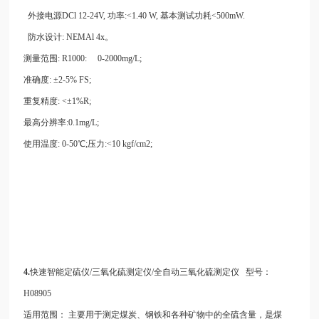
外接电源DCl 12-24V, 功率:<1.40 W, 基本测试功耗<500mW.
防水设计: NEMAl 4x。
测量范围: R1000: 0-2000mg/L;
准确度: ±2-5% FS;
重复精度: <±1%R;
最高分辨率:0.1mg/L;
使用温度: 0-50℃;压力:<10 kgf/cm2;
4.
快速智能定硫仪/三氧化硫测定仪/全自动三氧化硫测定仪 型号：
H08905
适用范围：
主要用于测定煤炭、钢铁和各种矿物中的全硫含量，是煤