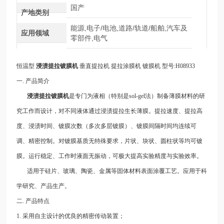
国产
产地类别
能源,电子/电池,道路/轨道/船舶,汽车及
应用领域
零部件,电气
恒温型
浸渍提拉镀膜机
垂直提拉机
提拉涂膜机
镀膜机
型号:H08933
一. 产品简介
浸渍提拉镀膜机
是专门为液相（特别是sol-gel法）制备薄膜材料的研
究工作而设计，对不同液体通过浸渍提拉生长薄膜。提拉速度、提拉高
度、浸渍时间、镀膜次数（多次多层镀膜）、镀膜间隔时间均连续可
调、精密控制。对镀膜基质无特殊要求，片状、块状、圆柱状等均可镀
膜。运行稳定、工作时液面无振动，可极大提高实验精度与实验效率。
适用于硅片、玻璃、陶瓷、金属等固体材料表面涂覆工艺。应用于科
学研究、产品生产。
二. 产品特点
1. 采用自主设计的优良的精密传动装置；