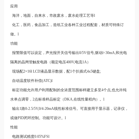
应用
海洋，地面，自来水，市政废水，废水处理工艺等l
化工，医药，食品加工，造纸工业各种工业过程配套，材质可特殊订
做。l
功能
报警限值可以设定，声光报开关信号输出0/5V信号,驱动l<30mA;和光电
隔离的晶闸管触发电路（额定电压400V,电流1A）
现场配2×16l LCD液晶显示数据，配1个扒插式4x5键盘;
自动温度软件补偿(ATC)l
标定功能允许用户利用配制的全浓度范围标样建立多至4个点,也允许纯
水单点调零，2点标准样品标定（DKA,在线性量程内）。l
输出1路0-2.5/5V,0/4-20mA线性标准信号。可直接用于显示器，记录仪，
或做PID闭环控制。功能可设计。l
性能
电路测试精度0.05%FSl