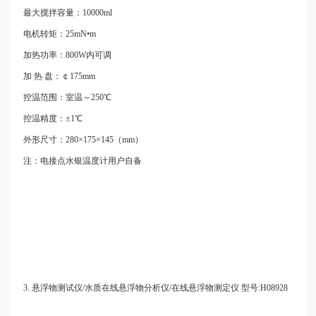
最大搅拌容量：10000ml
电机转矩：25mN•m
加热功率：800W内可调
加
热
盘：￠175mm
控温范围：室温～250℃
控温精度：±1℃
外形尺寸：280×175×145（mm）
注：电接点水银温度计用户自备
3.
悬浮物测试仪/水质在线悬浮物分析仪/在线悬浮物测定仪 型号:H08928