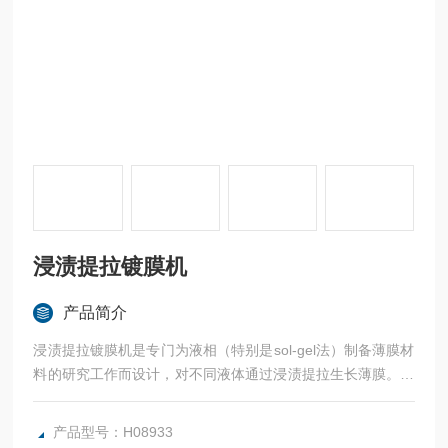
浸渍提拉镀膜机
产品简介
浸渍提拉镀膜机是专门为液相（特别是sol-gel法）制备薄膜材
料的研究工作而设计，对不同液体通过浸渍提拉生长薄膜。提
拉速度、提拉高度、浸渍时间、镀膜次数（多次多层镀膜）、
镀膜间隔时间均连续可调、精密控制。对镀膜基质无特殊要
产品型号：H08933
求，片状、块状、圆柱状等均可镀膜。运行稳定、工作时液面