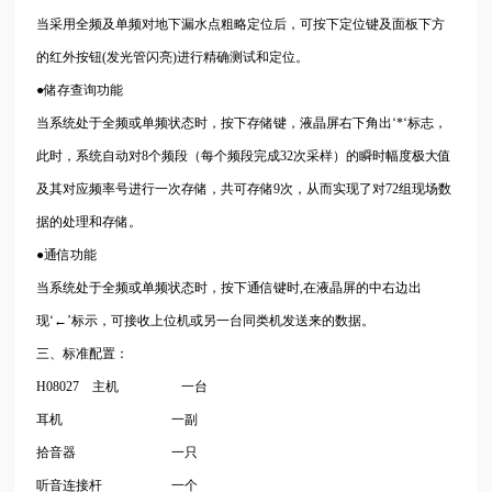
当采用全频及单频对地下漏水点粗略定位后，可按下定位键及面板下方
的红外按钮(发光管闪亮)进行精确测试和定位。
●储存查询功能
当系统处于全频或单频状态时，按下存储键，液晶屏右下角出‘*‘标志，
此时，系统自动对8个频段（每个频段完成32次采样）的瞬时幅度极大值
及其对应频率号进行一次存储，共可存储9次，从而实现了对72组现场数
据的处理和存储。
●通信功能
当系统处于全频或单频状态时，按下通信键时,在液晶屏的中右边出
现‘←’标示，可接收上位机或另一台同类机发送来的数据。
三、标准配置：
H08027 主机 一台
耳机 一副
拾音器 一只
听音连接杆 一个