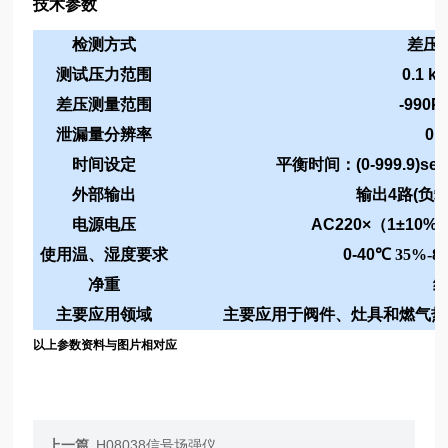
技术参数
检测方式
差压
测试压力范围
0.1 k
差压测量范围
-990P
泄漏量分辨率
0.
时间设定
平衡时间：
(0-999.9)se
外部输出
输出
4
路
(
负
电源电压
AC220×
（
1±10%
使用温、湿度要求
0-40
℃
35%-8
净重
主要应用领域
主要应用于阀件、灶具和燃气热
以上参数资料与图片相对应
上一篇
H08038信号场强仪