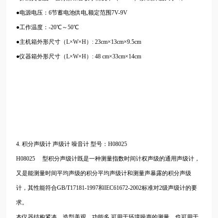
●电源电压：6节蓄电池供电,额定范围7V-9V
●工作温度：-20℃～50℃
●主机箱外形尺寸（L×W×H）: 23cm×13cm×9.5cm
●仪器箱外形尺寸（L×W×H）: 48 cm×33cm×14cm
4.
积分声级计
声级计
噪音计
型号：H08025
H08025 型积分声级计既是一种测量指数时间计权声级的通用声级计，
又是能测量时间平均声级的积分平均声级计和测量声暴露的积分声级
计，其性能符合GB/T17181-1997和IEC61672-2002标准对2级声级计的要
求。
本仪器结构紧凑、造型美观、功能多,可用于环境噪声的测量，也可用于