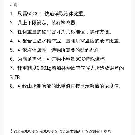
功能：
1
、只需
50CC
、快速读取液体比重。
2
、具上下限设定、装有蜂鸣器。
3
、任何重量的砝码皆可为其标准值，操作方便。
4
、可配合恒温水槽作业、量测所需温度的液体比重。
5
、可依液体属性，选购所需要的砝码配件。
6
、为满足需求，可订购小容量
5CC
特殊烧杯。
7
、秤重精度
0.001g
增加补偿因空气浮力所造成误差的
功能。
8
、可经由所测溶液的比重值直接显示溶液的浓度值。
3.
管道漏水检测仪
漏水检测仪
管道漏水测试仪
管道测漏仪
型号：