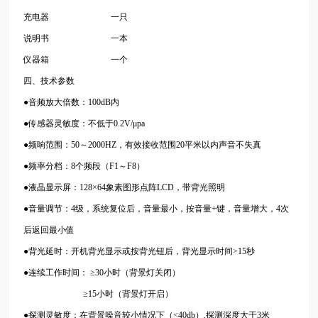
充电器 一只
说明书 一本
仪器箱 一个
四、技术参数
●音频放大倍数：100dB内
●传感器灵敏度：不低于0.2V/μpa
●频响范围：50～2000HZ，有效接收范围20平米以内声音不失真
●频率分档：8个频段（F1～F8）
●液晶显示屏：128×64象素图形点阵LCD，带背光照明
●音量调节：4级，系统复位后，音量最小，按音量+键，音量增大，4次
后返回最小值
●背光延时：开机背光显示或按背光钮后，背光显示时间>15秒
●连续工作时间： ≥30小时（背景灯关闭）
≥15小时（背景灯开启）
●探测灵敏度：在背景噪音较小情况下（<40db）,探测深度大于3米