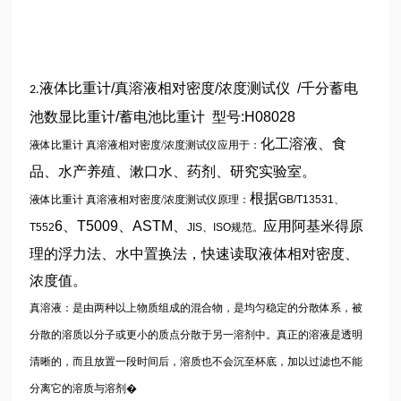
液体比重计
/
真溶液相对密度
/
浓度测试仪
/
千分蓄电
2.
池数显比重计
/
蓄电池比重计
型号
:
H08028
化工溶液、食
液体比重计
真溶液相对密度/浓度测试仪应用于：
品、水产养殖、漱口水、药剂、研究实验室。
根据
液体比重计
真溶液相对密度/浓度测试仪原理：
GB/T13531
、
6
、
T5009
、
ASTM
、
应用阿基米得原
T552
JIS
、
ISO
规范。
理的浮力法、水中置换法，快速读取液体相对密度、
浓度值。
真溶液：是由两种以上物质组成的混合物，是均匀稳定的分散体系，被
分散的溶质以分子或更小的质点分散于另一溶剂中。真正的溶液是透明
清晰的，而且放置一段时间后，溶质也不会沉至杯底，加以过滤也不能
分离它的溶质与溶剂�