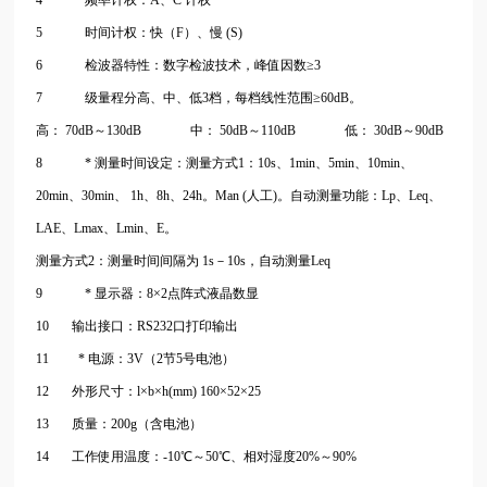
5 时间计权：快（F）、慢 (S)
6 检波器特性：数字检波技术，峰值因数≥3
7 级量程分高、中、低3档，每档线性范围≥60dB。
高：
70dB～130dB 中： 50dB～110dB 低： 30dB～90dB
8 * 测量时间设定：测量方式1：10s、1min、5min、10min、
20min、30min、 1h、8h、24h。Man (人工)。自动测量功能：Lp、Leq、
LAE、Lmax、Lmin、E。
测量方式2：测量时间间隔为 1s－10s，自动测量Leq
9 * 显示器：8×2点阵式液晶数显
10 输出接口：RS232口打印输出
11 * 电源：3V（2节5号电池）
12 外形尺寸：l×b×h(mm) 160×52×25
13 质量：200g（含电池）
14 工作使用温度：-10℃～50℃、相对湿度20%～90%