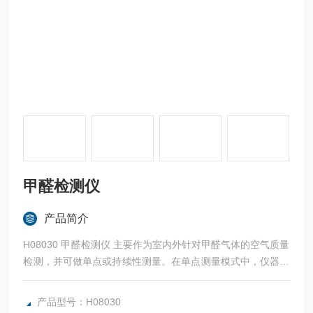
甲醛检测仪
产品简介
H08030 甲醛检测仪 主要作为室内外针对甲醛气体的空气质量
检测，并可做单点或持续性测量。在单点测量模式中，仪器会
记录下测试过程中最高的数值。在持续性测量模式中，仪器可
以预先调整做最多90分钟的连续测量，并在测量结束后显示出
产品型号：H08030
测量过程中平均的浓度值，短时间的测量间隙也提供很好的准