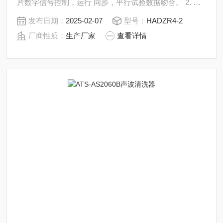
片数字信号控制，运行 同步，平行试验数据吻合。 2. 每
个程序可运行十段不同转速，每段运行时间：0-99分59
发布日期：
2025-02-07
型号：
HADZR4-2
秒。 3. 中文界面，大屏幕液晶显示，可随意编写修改程
厂商性质：
生产厂家
查看详情
序。 4. 立运行、同步运行能。