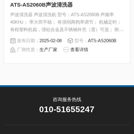
ATS-AS2060B声波清洗器
声波清洗器 声波清洗机 型号：ATS-AS2060B 声频率
40KHz； 率大而平稳； 有强弱两档率调节； 机械定时；
有程塑料机箱，强铝合金及不锈钢外壳（需）可选； 附有
网架和降噪盖。 型号：ATS-AS2060B 外型尺寸
发布日期：
2025-02-08
型号：
ATS-AS2060B
（mm）：200W x 185L x 170H 槽内尺寸（mm）：
厂商性质：
生产厂家
查看详情
150W x 135L x 100D 容积（L）：2 率（W）：60
咨询服务热线
010-51655247