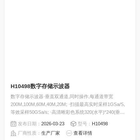
H10498数字存储示波器
数字存储示波器·垂直双通道,同时操作,每通道带宽
200M,100M,60M,40M,20M; ·扫描最高实时采样1GSa/S,
等效采样50GSa/s; ·高清晰彩色系统320(水平)*240(垂直)
点; ·支持USB存储系统和打印机,RJ45网口,RS232接口; ·
发布日期：
2026-03-23
型号：
H10498
具备延迟扫描功能,时间可缩小; ·自动测量多种波形参数; ·
厂商性质：
生产厂家
查看详情
波形记录和回放功能;